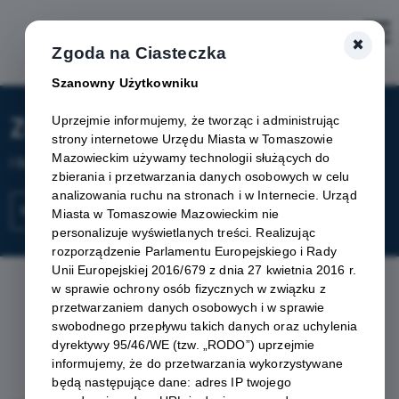
×
Zaloguj
Zgoda na Ciasteczka
Szanowny Użytkowniku
Zapisz się na Newsletter
Uprzejmie informujemy, że tworząc i administrując
strony internetowe Urzędu Miasta w Tomaszowie
Mazowieckim używamy technologii służących do
i bądź na bieżąco!
zbierania i przetwarzania danych osobowych w celu
analizowania ruchu na stronach i w Internecie. Urząd
SUBSKRYBUJ NEWSLETTER
Miasta w Tomaszowie Mazowieckim nie
personalizuje wyświetlanych treści. Realizując
rozporządzenie Parlamentu Europejskiego i Rady
Unii Europejskiej 2016/679 z dnia 27 kwietnia 2016 r.
w sprawie ochrony osób fizycznych w związku z
przetwarzaniem danych osobowych i w sprawie
Ostatnie aktualności
swobodnego przepływu takich danych oraz uchylenia
dyrektywy 95/46/WE (tzw. „RODO”) uprzejmie
informujemy, że do przetwarzania wykorzystywane
będą następujące dane: adres IP twojego