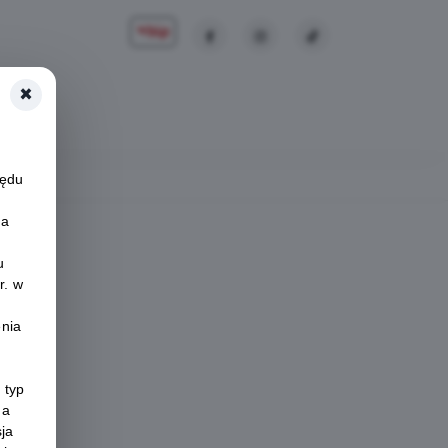
×
Zaloguj
zędu
na
u
r. w
enia
 typ
na
sja