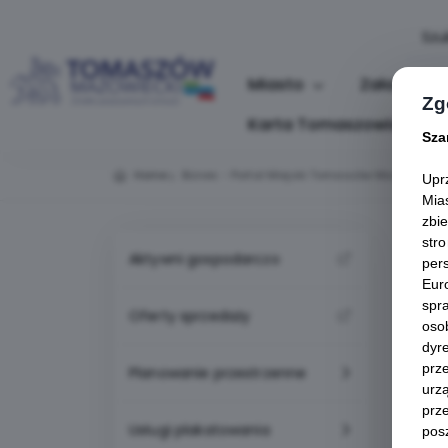
Miasto
Załatw Sp
Zg
Karta Tomaszowianina
Sza
Home
Biznes - Portal Miejski Tomaszów Mazowiecki
Upr
Mia
zbi
str
Aktywni gospodarczo
per
Eur
spr
Oferty sprzedaży
oso
dyr
prz
Planowanie przestrzenne
urz
prze
Usługi plakatowania
pos