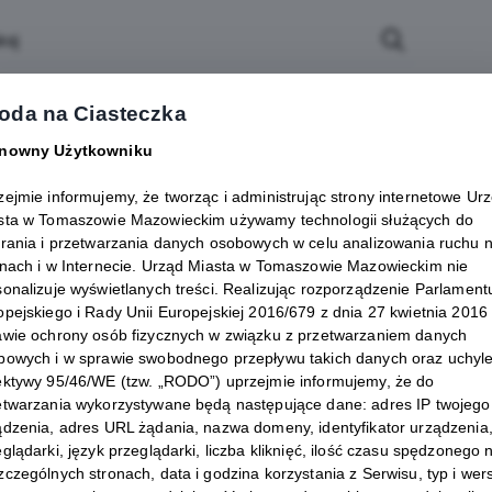
rawę
Biznes
Atrakcje
oda na Ciasteczka
Kontakt
nowny Użytkowniku
zejmie informujemy, że tworząc i administrując strony internetowe Ur
sta w Tomaszowie Mazowieckim używamy technologii służących do
erania i przetwarzania danych osobowych w celu analizowania ruchu 
onach i w Internecie. Urząd Miasta w Tomaszowie Mazowieckim nie
sonalizuje wyświetlanych treści. Realizując rozporządzenie Parlament
opejskiego i Rady Unii Europejskiej 2016/679 z dnia 27 kwietnia 2016 
awie ochrony osób fizycznych w związku z przetwarzaniem danych
bowych i w sprawie swobodnego przepływu takich danych oraz uchyl
ektywy 95/46/WE (tzw. „RODO”) uprzejmie informujemy, że do
etwarzania wykorzystywane będą następujące dane: adres IP twojego
ądzenia, adres URL żądania, nazwa domeny, identyfikator urządzenia,
glądarki, język przeglądarki, liczba kliknięć, ilość czasu spędzonego 
zczególnych stronach, data i godzina korzystania z Serwisu, typ i wer