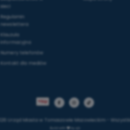
sieci
Regulamin
newslettera
Klauzula
informacyjna
Numery telefonów
Kontakt dla mediów
2026 Urząd Miasta w Tomaszowie Mazowieckim - Wszystk
Build with
by qb