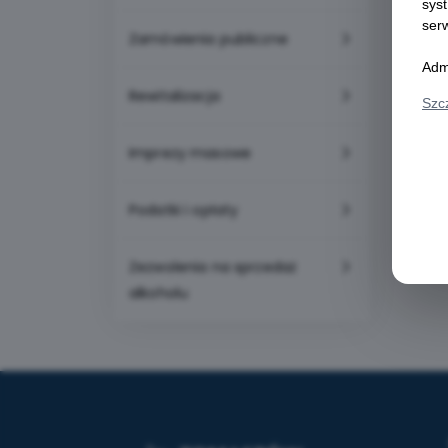
sys
ser
Zamówienia publiczne
Adm
Rewitalizacja
Szc
Imprezy masowe
Podatki i opłaty
Zezwolenia na sprzedaż
alkoholu