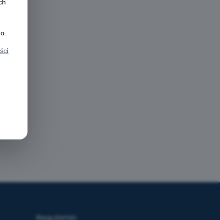
ch
o.
ści
Regulamin